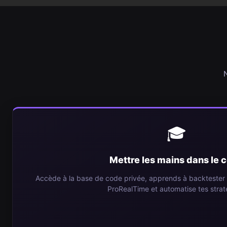
Passer
au
contenu
N
🎓
Mettre les mains dans le 
Accède à la base de code privée, apprends à backtester 
ProRealTime et automatise tes strat