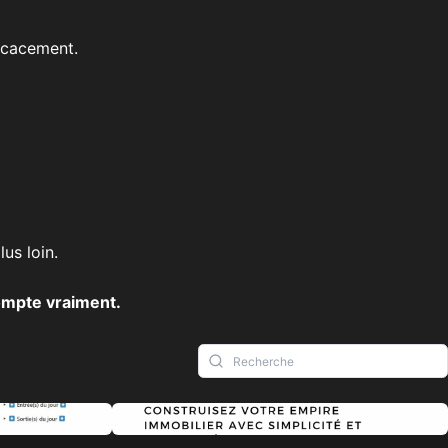
ficacement.
us loin.
compte vraiment.