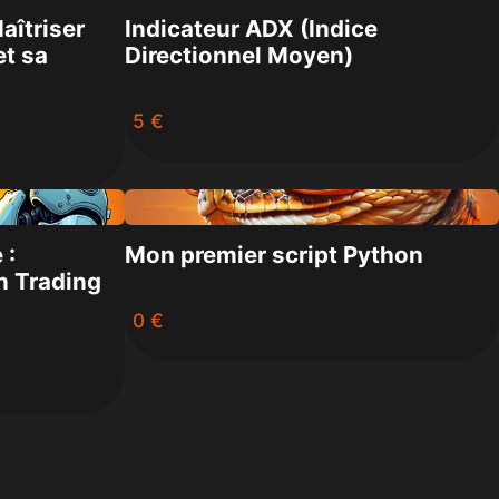
aîtriser
Indicateur ADX (Indice
et sa
Directionnel Moyen)
5 €
 :
Mon premier script Python
n Trading
0 €