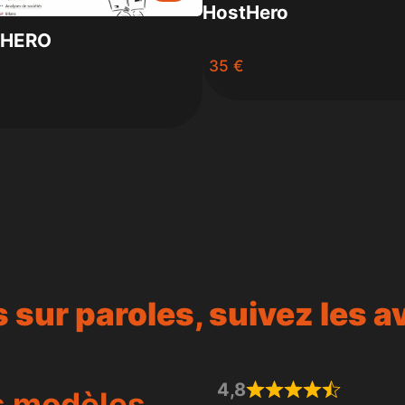
HostHero
EHERO
35 €
are
 sur paroles, suivez les av
4,8
s modèles