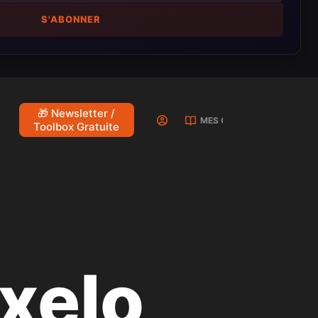
S'ABONNER
🎁 Newsletter /
MES COURS
Toolbox Gratuite
xelo