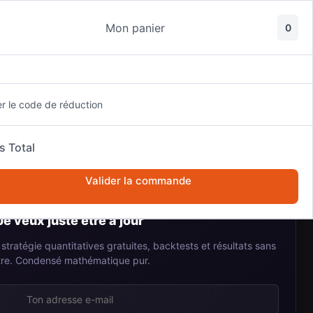
Mon panier
0
au
er le code de réduction
s Total
✉️
Valider la commande
Je veux juste être à jour
stratégie quantitatives gratuites, backtests et résultats sans
ltre. Condensé mathématique pur.