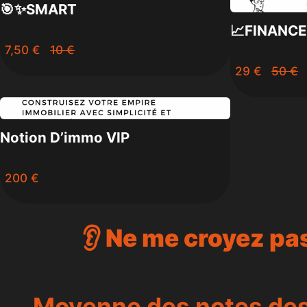
🎯✨SMART
📈FINANC
Compare
7,50 €
10 €
to
Comp
29 €
50 €
to
Notion D’immo VIP
200 €
👂 Ne me croyez pas
Moyenne des notes de