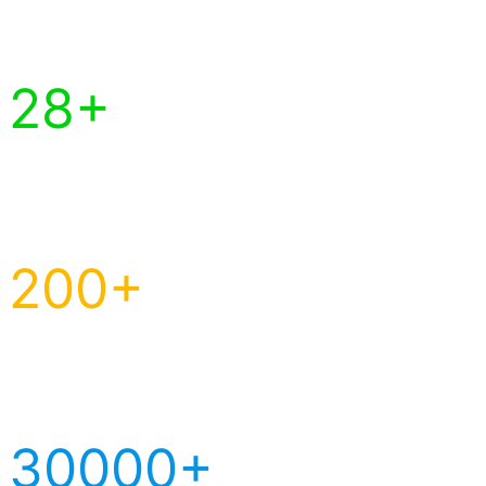
Faire le quizz -suis-je au bon endroit ↓
28+
modules
algo trading
200+
backtests
réalisés
30000+