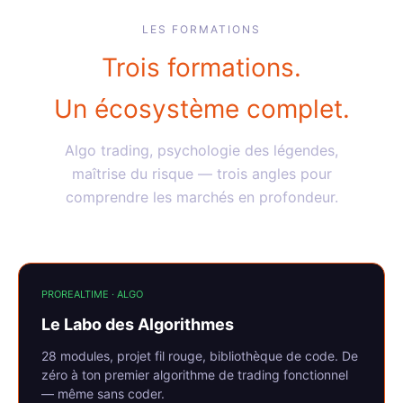
LES FORMATIONS
Trois formations.
Un écosystème complet.
Algo trading, psychologie des légendes,
maîtrise du risque — trois angles pour
comprendre les marchés en profondeur.
PROREALTIME · ALGO
Le Labo des Algorithmes
28 modules, projet fil rouge, bibliothèque de code. De
zéro à ton premier algorithme de trading fonctionnel
— même sans coder.