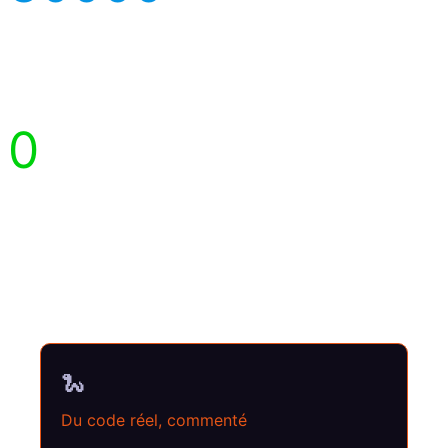
lignes de code
Python fournies
0
conseil
d’investissement
🐍
Du code réel, commenté