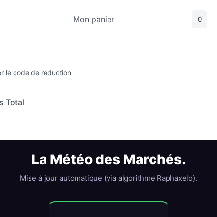
Passer
au
Mon panier
0
contenu
er le code de réduction
Accueil
s Total
BIENVENUE
Valider la commande
La Météo des Marchés.
Mise à jour automatique (via algorithme Raphaxelo).