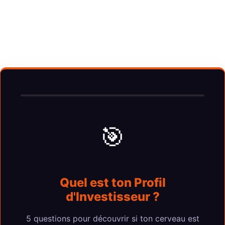
Suis-je au bon endroit ?
Ce quiz ne teste pas tes chances de “réussir en bourse”. Il
sert juste à voir si l’approche du Labo te correspond.
🎯
Quel est ton Profil
d'Investisseur ?
5 questions pour découvrir si ton cerveau est