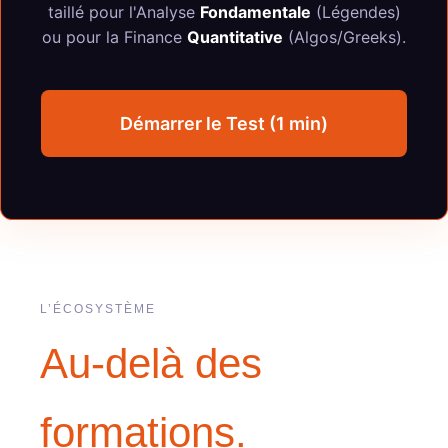
taillé pour l'Analyse
Fondamentale
(Légendes)
ou pour la Finance
Quantitative
(Algos/Greeks).
Démarrer le Test (1 min)
L’ÉCOSYSTÈME
Au-delà des
formations.