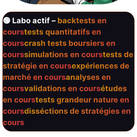
🟢 Labo actif –
backtests en
cours
tests quantitatifs en
cours
crash tests boursiers en
cours
simulations en cours
tests de
stratégie en cours
expériences de
marché en cours
analyses en
cours
validations en cours
études
en cours
tests grandeur nature en
cours
disséctions de stratégies en
cours