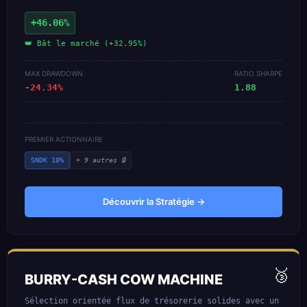
+46.06%
👑 Bât le marché (+32.95%)
MAX DRAWDOWN
RATIO SHARPE
-24.34%
1.88
PREMIER ACTIONNAIRE
SNDK 10%
+ 9 autres 🔒
Découvrir la Stratégie →
🥉
BURRY-CASH COW MACHINE
Sélection orientée flux de trésorerie solides avec un