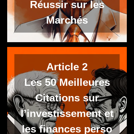
Réussir sur les
Marchés
Article 2
Les 50 Meilleures
Citations sur
l’investissement et
les finances perso