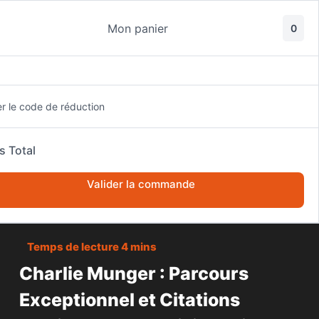
Passer
au
Mon panier
0
contenu
er le code de réduction
s Total
ACCUEIL
FINANCES PERSONNELLES
Valider la commande
CHARLIE MUNGER : PARCOURS EXCEPTIONNEL ET CITATIONS
INSPIRANTES D’UN VISIONNAIRE DES AFFAIRES
Charlie Munger : Parcours
Exceptionnel et Citations