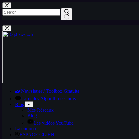
Passer
au
contenu
Aucun
résultat
🎁 Newsletter / Toolbox Gratuite
Labo des Algorithmes
Cours
Blog
Mes Réseaux
Blog
Les vidéos YouTube
La commu’
ESPACE CLIENT