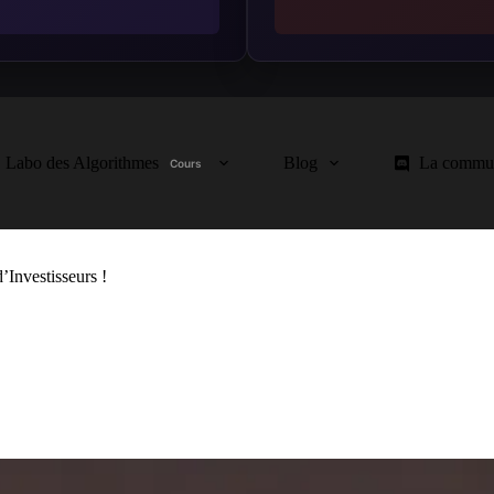
Labo des Algorithmes
Blog
La commu
Cours
Investisseurs !
nnelles
,
Immobilier