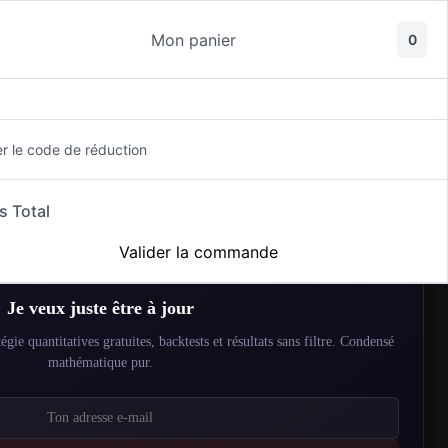
Mon panier
0
ment
er le code de réduction
s Total
✉️
Valider la commande
Je veux juste être à jour
égie quantitatives gratuites, backtests et résultats sans filtre. Condensé
mathématique pur.