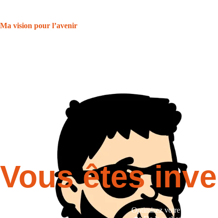
Notre communauté repose sur des valeurs fondamentales telles que
la 
ses idées, ses expériences et ses questions en toute confiance.
Ma vision pour l’avenir
Ma vision pour l’avenir est ambitieuse mais passionnante. J’aspire à d
opportunités de réseautage uniques.
Je souhaite voir notre communaut
Vous êtes inve
Optimisez votre parcours d’