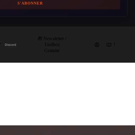
S'ABONNER
🎁 Newsletter /
’
Toolbox
Mes cours
Discord
Gratuite