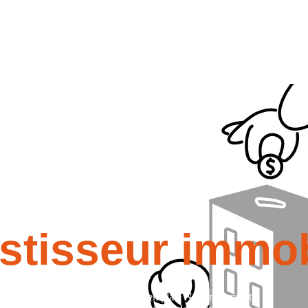
transparence, le respect et l’entraide.
Je m’engage à fournir un environ
evenir
une référence dans le domaine de l’investissement en offrant u
é prospérer et grandir ensemble, en partageant nos réussites, nos échec
stisseur immob
investisseur immobilier avec mon template Notion complet !