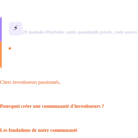
Formations Raphaxelo — Algo Trading, Fondamen
⚡
28 modules ProOrder, outils quantitatifs privés, code source 
AVERTISSEMENT SUR LES RISQUES
Les
options
et les
CFD
sont des instruments complexes et présentent un risque élevé de pe
vous assurer que vous comprenez le fonctionnement des CFD et que vous pouvez vous per
Chers investisseurs passionnés,
C’est avec un immense plaisir que je vous accueille aujourd’hui d
L’ouverture de ce
forum
représente bien plus qu’un simple événement ; 
Pourquoi créer une communauté d’investisseurs ?
Vous vous demandez peut-être pourquoi j’ai décidé de créer cette comm
l’investissement.
Je suis convaincu que rassembler des individus passi
Les fondations de notre communauté