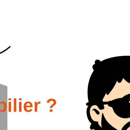
nement accueillant et inclusif où chacun se sentira libre de partager
n contenu de qualité, des discussions stimulantes et des
s et nos apprentissages.
ilier ?