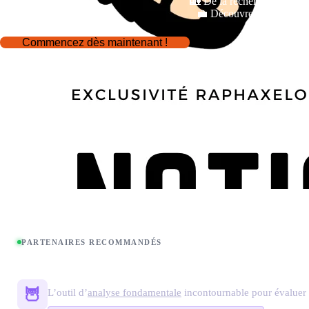
🏡 De la recherche à la ges
💼 Découvrez comment ce 
Commencez dès maintenant !
PARTENAIRES RECOMMANDÉS
Hiboo Expert
🦉
L’outil d’
analyse fondamentale
incontournable pour évaluer l