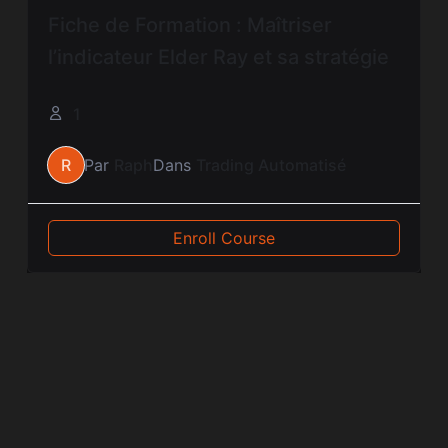
Fiche de Formation : Maîtriser
l’indicateur Elder Ray et sa stratégie
1
R
Par
Raph
Dans
Trading Automatisé
Enroll Course