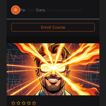
R
Par
Raph
Dans
Trading Automatisé
Enroll Course