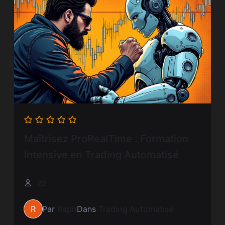
Maîtrisez ProRealTime : Formation
Intensive en Trading Automatisé
22
R
Par
Raph
Dans
Trading Automatisé