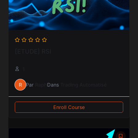
[ETUDE] RSI
1
R
Par
Raph
Dans
Trading Automatisé
Enroll Course