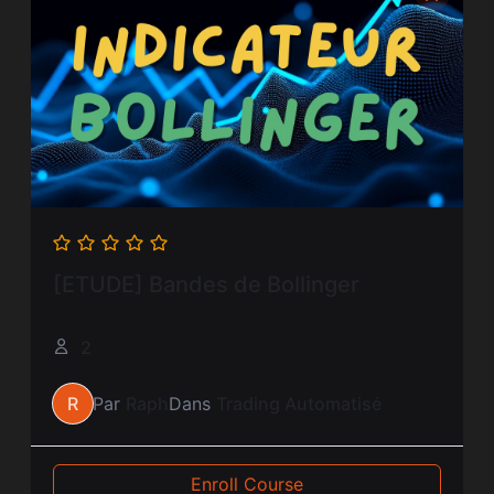
[ETUDE] Bandes de Bollinger
2
R
Par
Raph
Dans
Trading Automatisé
Enroll Course