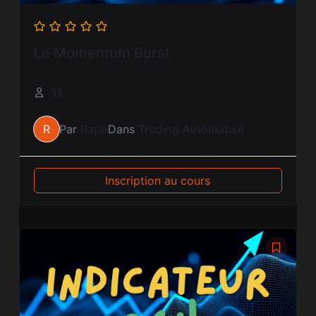
Le Momentum Burst
11
R
Par
Raph
Dans
Trading Automatisé
Inscription au cours