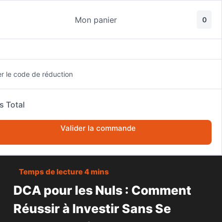
Passer
au
Mon panier
0
contenu
er le code de réduction
s Total
ACCUEIL
BOURSE
Valider la commande
DCA POUR LES NULS : COMMENT RÉUSSIR À INVESTIR SANS SE
PRENDRE LA TÊTE
DCA pour les Nuls : Comment
Réussir à Investir Sans Se