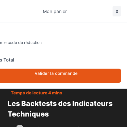
Passer
au
Mon panier
0
contenu
er le code de réduction
s Total
ACCUEIL
BOURSE
Valider la commande
LES BACKTESTS DES INDICATEURS TECHNIQUES
Les Backtests des Indicateurs
Techniques