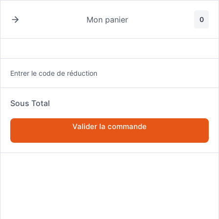
Passer
au
Mon panier
0
contenu
Entrer le code de réduction
Sous Total
ACCUEIL
FINANCES PERSONNELLES
Valider la commande
COMMENT SURMONTER LA PEUR DE L’INVESTISSEMENT ET
PRENDRE DES DÉCISIONS FINANCIÈRES ÉCLAIRÉES ?
Comment surmonter la peur de
l’investissement et prendre des