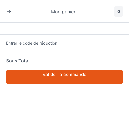
Passer
au
Mon panier
0
contenu
Entrer le code de réduction
Sous Total
ACCUEIL
BOURSE
Valider la commande
🌟 ACTIONS, ETF, OPTIONS, CRYPTO : LE GUIDE ULTIME POUR
CULTIVER VOTRE PATRIMOINE ET DEVENIR UN INVESTISSEUR
AVERTI
🌟 Actions, ETF, Options, Crypto
: Le Guide Ultime pour Cultiver