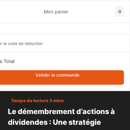
Passer
au
Mon panier
0
contenu
er le code de réduction
s Total
ACCUEIL
BOURSE
Valider la commande
LE DÉMEMBREMENT D’ACTIONS À DIVIDENDES : UNE STRATÉGIE
PATRIMONIALE POUR UNE TRANSMISSION RÉUSSIE
Le démembrement d’actions à
dividendes : Une stratégie