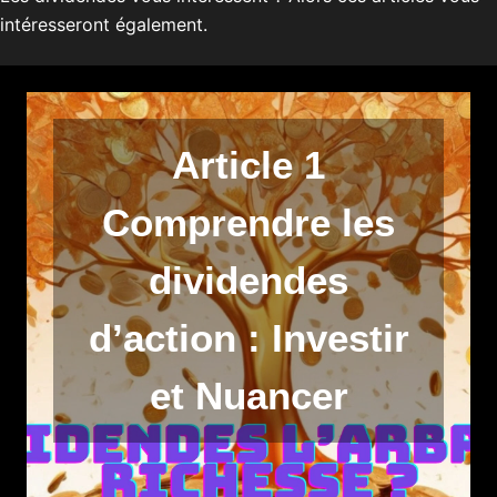
intéresseront également.
Article 1
Comprendre les
dividendes
d’action : Investir
et Nuancer