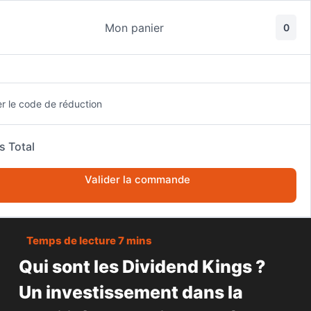
Passer
au
Mon panier
0
contenu
er le code de réduction
s Total
ACCUEIL
BOURSE
Valider la commande
QUI SONT LES DIVIDEND KINGS ? UN INVESTISSEMENT DANS LA
STABILITÉ ET LA CROISSANCE À LONG TERME ?
Qui sont les Dividend Kings ?
Un investissement dans la