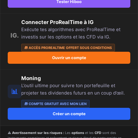
Tester Hiboo
Connecter ProRealTime à IG
Exécute tes algorithmes avec ProRealTime et
IG.
investis sur les options et les CFD via IG.
🎁 ACCÈS PROREALTIME OFFERT SOUS CONDITIONS
Ouvrir un compte
Moning
L’outil ultime pour suivre ton portefeuille et
📊
projeter tes dividendes futurs en un coup d’œil.
🎁 COMPTE GRATUIT AVEC MON LIEN
Créer un compte
⚠️
Avertissement sur les risques :
Les
options
et les
CFD
sont des