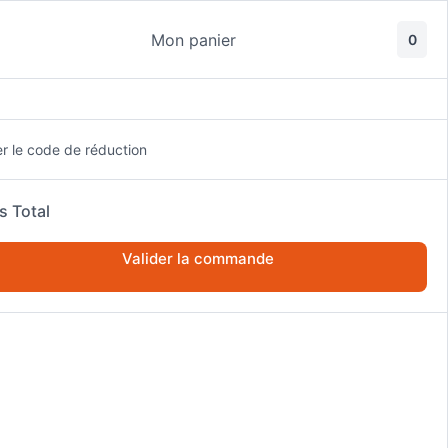
Mon panier
0
u’
🎁 Newsletter / Toolbox Gratuite
Discord
er le code de réduction
s Total
Valider la commande
r Les Marchés