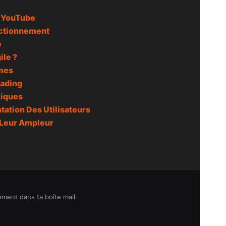
e YouTube
onctionnement
e
ile ?
hmes
rading
miques
ation Des Utilisateurs
 Leur Ampleur
ement dans ta boîte mail.