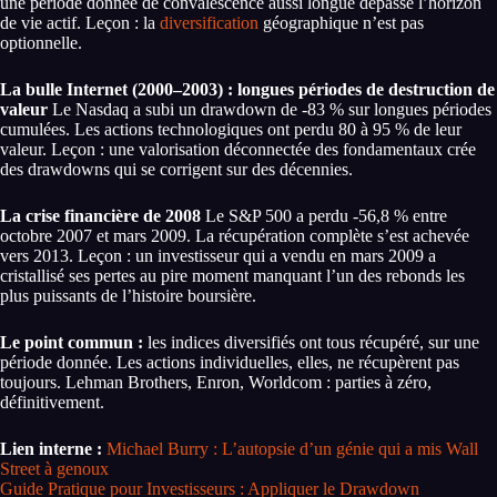
une période donnée de convalescence aussi longue dépasse l’horizon
de vie actif. Leçon : la
diversification
géographique n’est pas
optionnelle.
La bulle Internet (2000–2003) : longues périodes de destruction de
valeur
Le Nasdaq a subi un drawdown de -83 % sur longues périodes
cumulées. Les actions technologiques ont perdu 80 à 95 % de leur
valeur. Leçon : une valorisation déconnectée des fondamentaux crée
des drawdowns qui se corrigent sur des décennies.
La crise financière de 2008
Le S&P 500 a perdu -56,8 % entre
octobre 2007 et mars 2009. La récupération complète s’est achevée
vers 2013. Leçon : un investisseur qui a vendu en mars 2009 a
cristallisé ses pertes au pire moment manquant l’un des rebonds les
plus puissants de l’histoire boursière.
Le point commun :
les indices diversifiés ont tous récupéré, sur une
période donnée. Les actions individuelles, elles, ne récupèrent pas
toujours. Lehman Brothers, Enron, Worldcom : parties à zéro,
définitivement.
Lien interne :
Michael Burry : L’autopsie d’un génie qui a mis Wall
Street à genoux
Guide Pratique pour Investisseurs : Appliquer le Drawdown