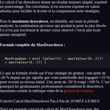
Le calcul d’un drawdown donne un résultat toujours négatif, exprimé
en pourcentage. Par convention, il est souvent exprimé en valeur
absolue pour faciliter la lecture et la comparaison entre stratégies.
Pour le
maximum drawdown
, on identifie, sur toute la période
analysée, la combinaison pic/creux qui produit la perte la plus élevée.
Ce n’est pas forcément le dernier creux observé c’est le pire écart
jamais enregistré.
Formule complète du MaxDrawdown :
MaxDrawdown = min[ (Valeur(t) - max(Valeur(0..t))) 
/ max(Valeur(0..t)) ]
Ce que la formule révèle sur d’une stratégie de gestion : une perte de
-20 % depuis un pic signifie que votre portefeuille doit regagner +25 %
pour revenir au niveau initial. Une perte de -50 % exige +100 %. C’est
pourquoi les gestionnaires professionnels considèrent le drawdown
maximum comme la métrique reine de la
gestion des risques.
Concret Calcul MaxDrawdown Pas à Pas de 10 000 € à 8 000 €
Voici un exemple concret de calcul du MaxDrawdown avec des